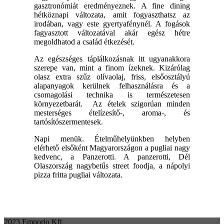
gasztronómiát eredményeznek. A fine dining
hétköznapi változata, amit fogyaszthatsz az
irodában, vagy este gyertyafénynél. A fogások
fagyasztott változatával akár egész hétre
megoldhatod a család étkezését.
Az egészséges táplálkozásnak itt ugyanakkora
szerepe van, mint a finom ízeknek. Kizárólag
olasz extra szűz olívaolaj, friss, elsőosztályú
alapanyagok kerülnek felhasználásra és a
csomagolási technika is természetesen
környezetbarát. Az ételek szigorúan minden
mesterséges ételízesítő-, aroma-, és
tartósítószermentesek.
Napi menük. Ételműhelyünkben helyben
elérhető elsőként Magyarországon a pugliai nagy
kedvenc, a Panzerotti. A panzerotti, Dél
Olaszország nagybetűs street foodja, a nápolyi
pizza fritta pugliai változata.
2023 Emporio Kft