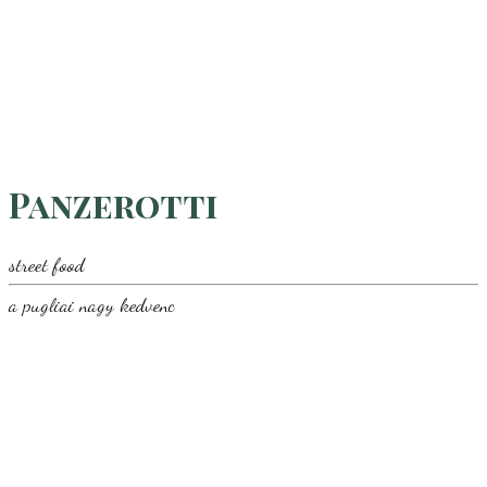
Panzerotti
street food
a pugliai nagy kedvenc