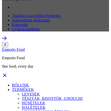
Általános Szerződési Feltételek
Adatvédelmi tájékoztató
Kapcsolat
Gyakori kérdések
X
Emporio Food
Emporio Food
fine food, every day
RÓLUNK
TERMÉKEK
LEVESEK
TÉSZTÁK, RISOTTÓK, GNOCCHI
HÚSÉTELEK
HALÉTELEK