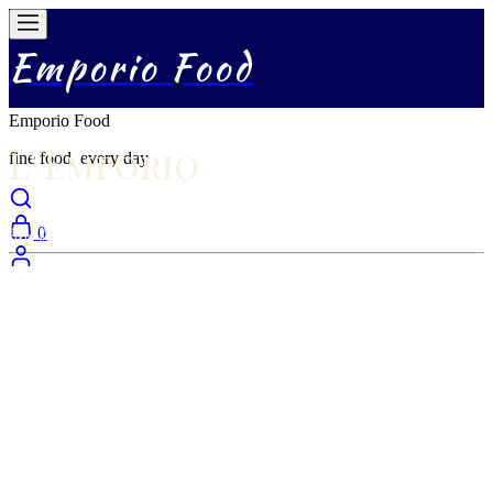
Emporio Food
Emporio Food
L' Emporio
fine food, every day
fine food
0
autentikus olasz konyha